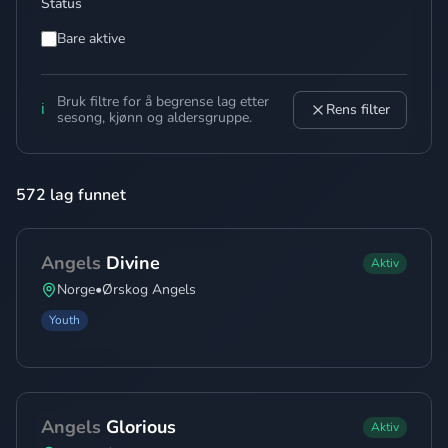
Status
Bare aktive
Bruk filtre for å begrense lag etter
ℹ️
Rens filter
sesong, kjønn og aldersgruppe.
572 lag funnet
Angels
Divine
Aktiv
Norge
•
Ørskog Angels
Youth
Angels
Glorious
Aktiv