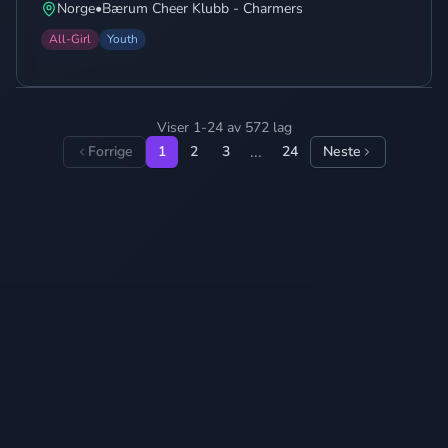
Norge
•
Bærum Cheer Klubb - Charmers
All-Girl
Youth
Viser 1-24 av 572 lag
...
Forrige
1
2
3
24
Neste