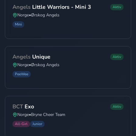
Angels
Little Warriors - Mini 3
Aktiv
Norge
•
Ørskog Angels
Mini
Angels
Unique
Aktiv
Norge
•
Ørskog Angels
PeeWee
BCT
Exo
Aktiv
Norge
•
Bryne Cheer Team
All-Girl
Junior