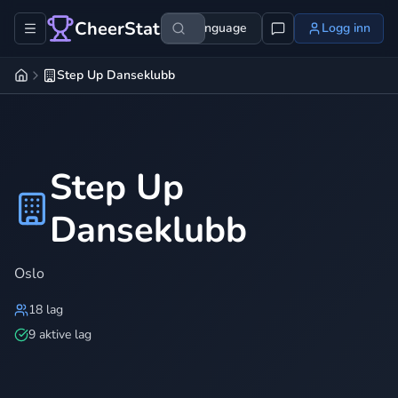
CheerStats
Language
Logg inn
Step Up Danseklubb
Step Up
Danseklubb
Oslo
18
lag
9 aktive lag