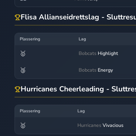
Flisa Allianseidrettslag - Sluttres
Plassering
Lag
🥇
Bobcats
Highlight
🥉
Bobcats
Energy
Hurricanes Cheerleading - Sluttre
Plassering
Lag
🥇
Hurricanes
Vivacious