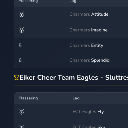
Plassering
Lag
🥇
Charmers
Attitude
🥇
Charmers
Imagine
5
Charmers
Entity
6
Charmers
Splendid
Eiker Cheer Team Eagles - Sluttre
Plassering
Lag
🥈
ECT Eagles
Fly
🥈
ECT Eagles
Sky