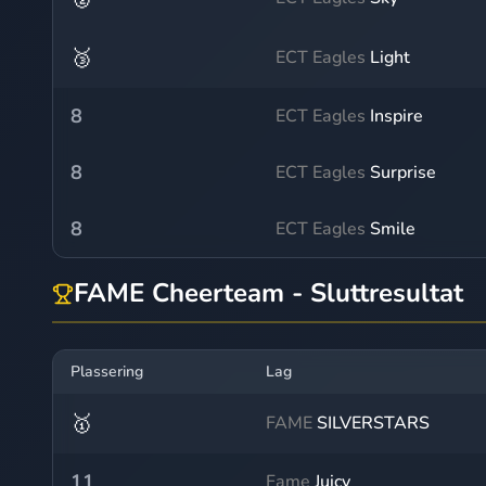
🥉
ECT Eagles
Light
8
ECT Eagles
Inspire
8
ECT Eagles
Surprise
8
ECT Eagles
Smile
FAME Cheerteam - Sluttresultat
Plassering
Lag
🥇
FAME
SILVERSTARS
11
Fame
Juicy