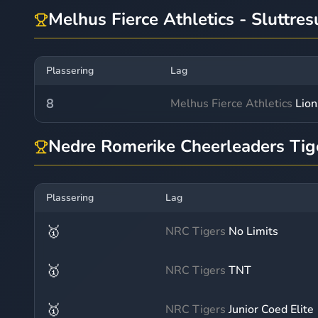
Melhus Fierce Athletics - Sluttres
Plassering
Lag
8
Melhus Fierce Athletics
Lion
Nedre Romerike Cheerleaders Tige
Plassering
Lag
🥇
NRC Tigers
No Limits
🥇
NRC Tigers
TNT
🥇
NRC Tigers
Junior Coed Elite