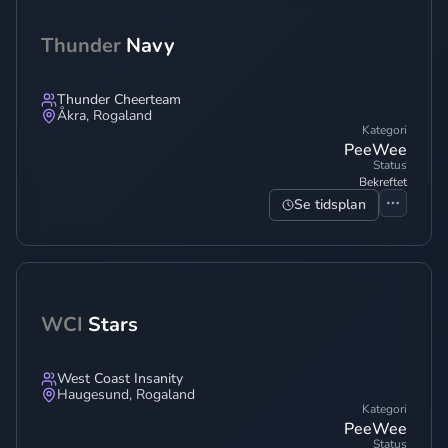
Thunder
Navy
Thunder Cheerteam
Åkra
,
Rogaland
Kategori
PeeWee
Status
Bekreftet
Se tidsplan
WCI
Stars
West Coast Insanity
Haugesund
,
Rogaland
Kategori
PeeWee
Status