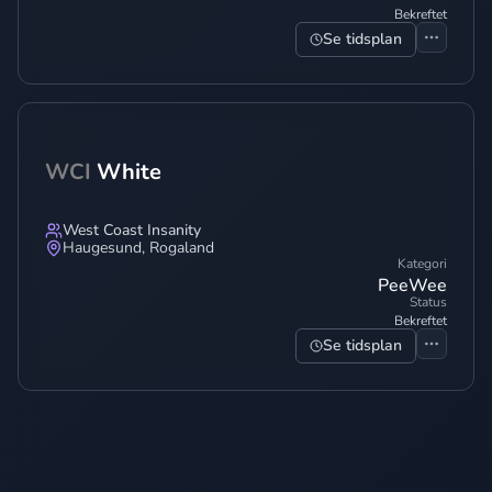
Bekreftet
Se tidsplan
WCI
White
West Coast Insanity
Haugesund
,
Rogaland
Kategori
PeeWee
Status
Bekreftet
Se tidsplan