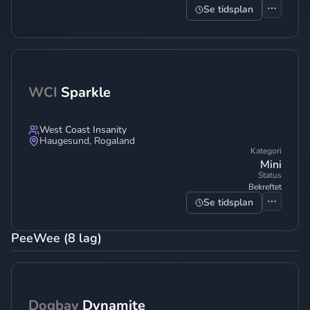
Se tidsplan
WCI
Sparkle
West Coast Insanity
Haugesund
,
Rogaland
Kategori
Mini
Status
Bekreftet
Se tidsplan
PeeWee (8 lag)
Dogbay
Dynamite