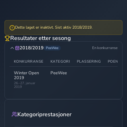
Dette laget er inaktivt. Sist aktiv 2018/2019.
Resultater etter sesong
2018/2019
En konkurranse
PeeWee
KONKURRANSE
KATEGORI
PLASSERING
POENG
Winter Open
PeeWee
-
2019
26.–27. januar
2019
Kategoriprestasjoner