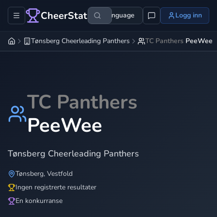
CheerStats
Language
Logg inn
Tønsberg Cheerleading Panthers
TC Panthers
PeeWee
TC Panthers
PeeWee
Tønsberg Cheerleading Panthers
Tønsberg
,
Vestfold
Ingen registrerte resultater
En konkurranse