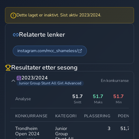
Dette laget er inaktivt. Sist aktiv 2023/2024.
Relaterte lenker
instagram.com/mcc_shameless/
Resultater etter sesong
2023/2024
En konkurranse
Junior Group Stunt All Girl Advanced
51.7
51.7
51.7
Analyse
Snitt
Maks
Min
KONKURRANSE
KATEGORI
PLASSERING
POENG
Trondheim
Junior
3
51,70
Open 2024
Group