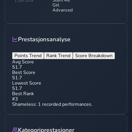
Stunt All
1. juni 2024
Girl
Advanced
Prestasjonsanalyse
Points Trend
Rank Trend
Score Breakdown
Avg Score
51.7
Best Score
51.7
Lowest Score
51.7
Best Rank
#
3
Shameless
:
1
recorded performances.
Kategoriprestasjoner