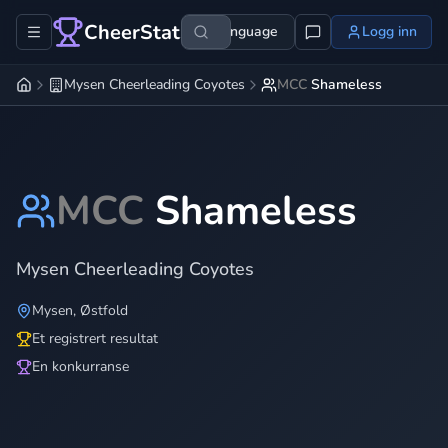
CheerStats
Language
Logg inn
Mysen Cheerleading Coyotes
MCC
Shameless
MCC
Shameless
Mysen Cheerleading Coyotes
Mysen
,
Østfold
Et registrert resultat
En konkurranse