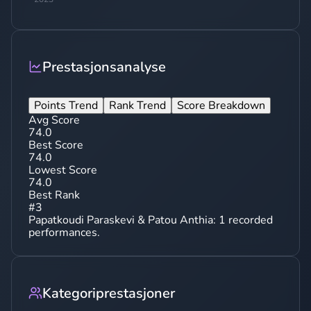
Prestasjonsanalyse
Points Trend
Rank Trend
Score Breakdown
Avg Score
74.0
Best Score
74.0
Lowest Score
74.0
Best Rank
#
3
Papatkoudi Paraskevi & Patou Anthia
:
1
recorded
performances.
Kategoriprestasjoner