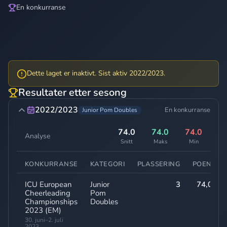
En konkurranse
Dette laget er inaktivt. Sist aktiv 2022/2023.
Resultater etter sesong
2022/2023
En konkurranse
Junior Pom Doubles
74.0
74.0
74.0
Analyse
Snitt
Maks
Min
KONKURRANSE
KATEGORI
PLASSERING
POENG
ICU European
Junior
3
74,00
Cheerleading
Pom
Championships
Doubles
2023 (EM)
30. juni–2. juli
2023