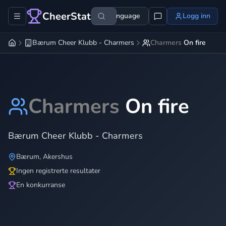
CheerStats
Language
Logg inn
Bærum Cheer Klubb - Charmers
Charmers
On fire
Charmers
On fire
Bærum Cheer Klubb - Charmers
Bærum
,
Akershus
Ingen registrerte resultater
En konkurranse