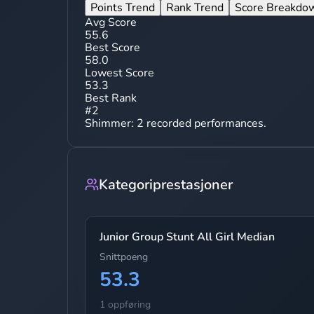
Points Trend
Rank Trend
Score Breakdo
Avg Score
55.6
Best Score
58.0
Lowest Score
53.3
Best Rank
#
2
Shimmer
:
2
recorded performances.
Kategoriprestasjoner
Junior Group Stunt All Girl Median
Snittpoeng
53.3
1 oppføring