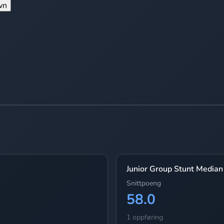
wn
Junior Group Stunt Median
Snittpoeng
58.0
1 oppføring