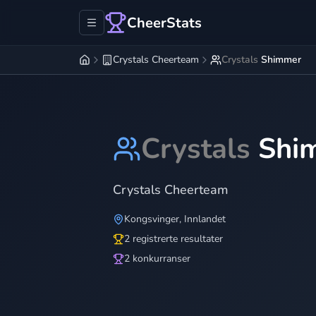
CheerStats
Crystals Cheerteam
Crystals
Shimmer
Crystals
Shi
Crystals Cheerteam
Kongsvinger
,
Innlandet
2 registrerte resultater
2 konkurranser