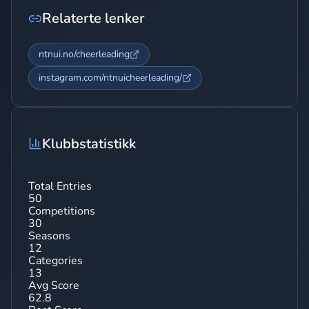
Relaterte lenker
ntnui.no/cheerleading
instagram.com/ntnuicheerleading/
Klubbstatistikk
Total Entries
50
Competitions
30
Seasons
12
Categories
13
Avg Score
62.8