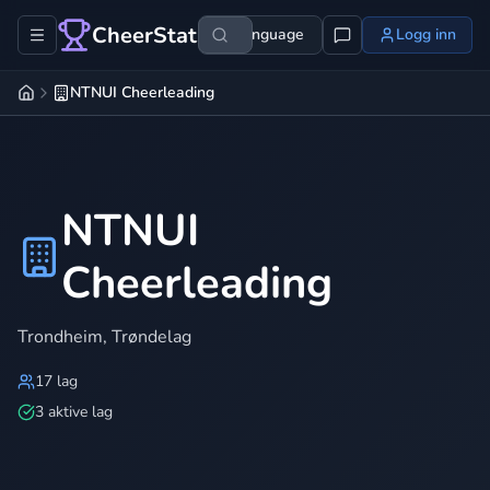
CheerStats
Language
Logg inn
NTNUI Cheerleading
NTNUI
Cheerleading
Trondheim
,
Trøndelag
17
lag
3 aktive lag