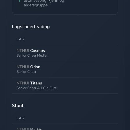
ℹ️
etter sesong, kjønn og
aldersgruppe.
Lagscheerleading
LAG
NTNUI
Cosmos
Senior Cheer Median
NTNUI
Orion
Senior Cheer
NTNUI
Titans
Senior Cheer All Girl Elite
Stunt
LAG
NTNUI
Barbie