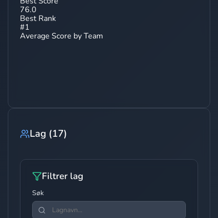
Best Score
76.0
Best Rank
#
1
Average Score by Team
Lag
(
17
)
Filtrer lag
Søk