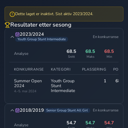
Dette laget er inaktivt. Sist aktiv 2023/2024.
Resultater etter sesong
2023/2024
En konkurranse
Youth Group Stunt Intermediate
68.5
68.5
68.5
Analyse
Snitt
Maks
Min
KONKURRANSE
KATEGORI
PLASSERING
POENG
Summer Open
Youth Group
1
68,50
2024
Stunt
Intermediate
4.–5. mai 2024
2018/2019
En konkurranse
Senior Group Stunt All Girl
54.7
54.7
54.7
Analyse