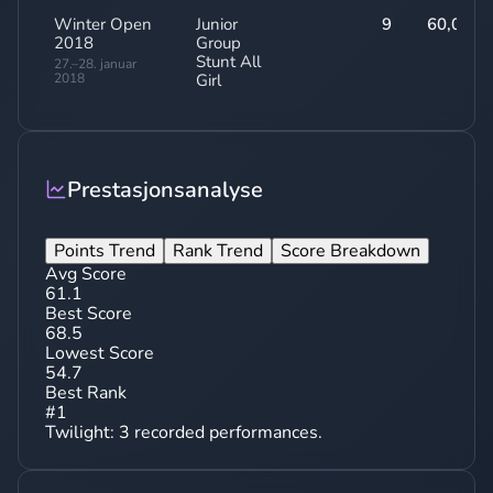
Winter Open
Junior
9
60,00
2018
Group
Stunt All
27.–28. januar
2018
Girl
Prestasjonsanalyse
Points Trend
Rank Trend
Score Breakdown
Avg Score
61.1
Best Score
68.5
Lowest Score
54.7
Best Rank
#
1
Twilight
:
3
recorded performances.