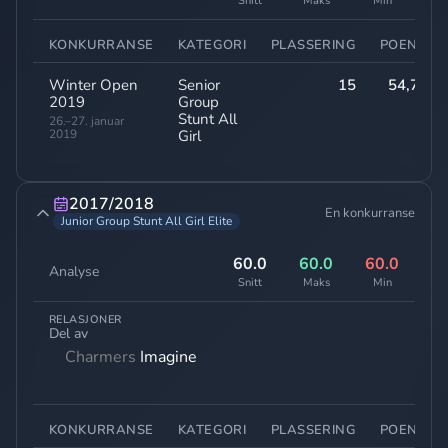
Snitt
Maks
Min
KONKURRANSE
KATEGORI
PLASSERING
POENG
Winter Open
Senior
15
54,70
2019
Group
Stunt All
26.–27. januar
2019
Girl
2017/2018
En konkurranse
Junior Group Stunt All Girl Elite
60.0
60.0
60.0
Analyse
Snitt
Maks
Min
RELASJONER
Del av
Charmers
Imagine
KONKURRANSE
KATEGORI
PLASSERING
POENG