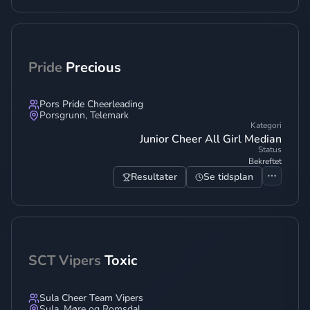
Pride
Precious
Pors Pride Cheerleading
Porsgrunn
,
Telemark
Kategori
Junior Cheer All Girl Median
Status
Bekreftet
Resultater
Se tidsplan
SCT Vipers
Toxic
Sula Cheer Team Vipers
Sula
,
Møre og Romsdal