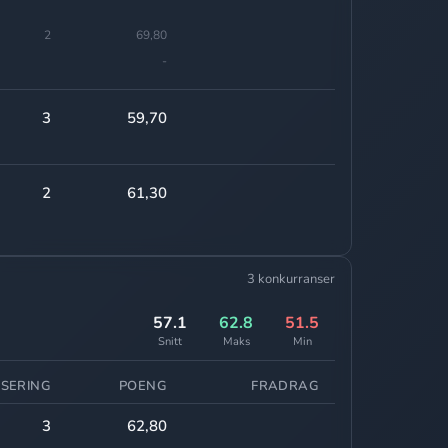
2
69,80
-
3
59,70
2
61,30
3 konkurranser
57.1
62.8
51.5
Snitt
Maks
Min
SSERING
POENG
FRADRAG
3
62,80