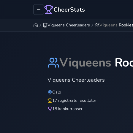
CheerStats
Viqueens Cheerleaders
Viqueens
Rookie
Viqueens
Ro
Viqueens Cheerleaders
Oslo
17 registrerte resultater
18 konkurranser