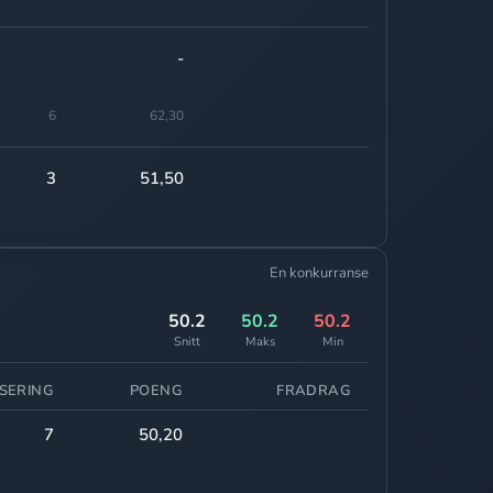
-
6
62,30
3
51,50
En konkurranse
50.2
50.2
50.2
Snitt
Maks
Min
SERING
POENG
FRADRAG
7
50,20