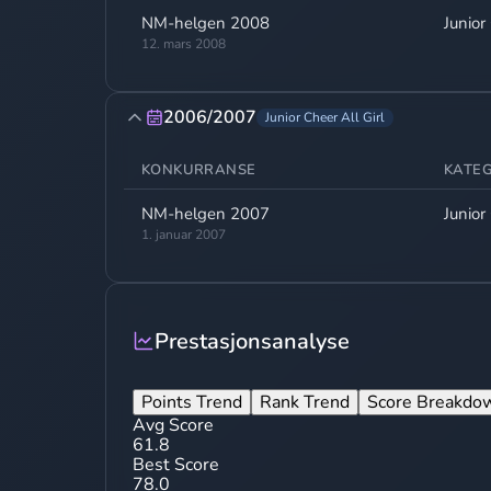
NM-helgen 2008
Junior
12. mars 2008
2006/2007
Junior Cheer All Girl
KONKURRANSE
KATEG
NM-helgen 2007
Junior
1. januar 2007
Prestasjonsanalyse
Points Trend
Rank Trend
Score Breakdo
Avg Score
61.8
Best Score
78.0