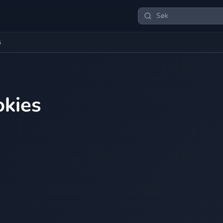
s
okies