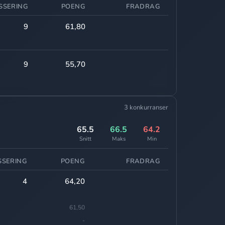
SSERING
POENG
FRADRAG
9
61,80
9
55,70
3 konkurranser
65.5
66.5
64.2
Snitt
Maks
Min
SSERING
POENG
FRADRAG
4
64,20
61,50
-