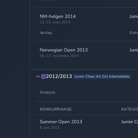
NM-helgen 2014
Jun
22.–23. mars 2014
lørdag
Enke
Norwegian Open 2013
Jun
16.–17. november 2013
2012/2013
Junior Cheer All Girl Intermediate
Analyse
KONKURRANSE
KATEGO
Summer Open 2013
Junior C
8. juni 2013