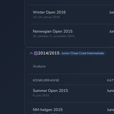
Winter Open 2016
Ju
23.–24. januar 2016
Norwegian Open 2015
Ju
31. oktober–1. november 2015
2014/2015
Junior Cheer Coed Intermediate
Analyse
KONKURRANSE
KAT
Summer Open 2015
Jun
6. juni 2015
NM-helgen 2015
Jun