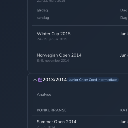
21.–22. mars 2015
lørdag
Dag
søndag
Dag
Winter Cup 2015
Jun
24.–25. januar 2015
Norwegian Open 2014
Jun
8.–9. november 2014
2013/2014
Junior Cheer Coed Intermediate
Analyse
KONKURRANSE
KAT
Summer Open 2014
Jun
7. juni 2014