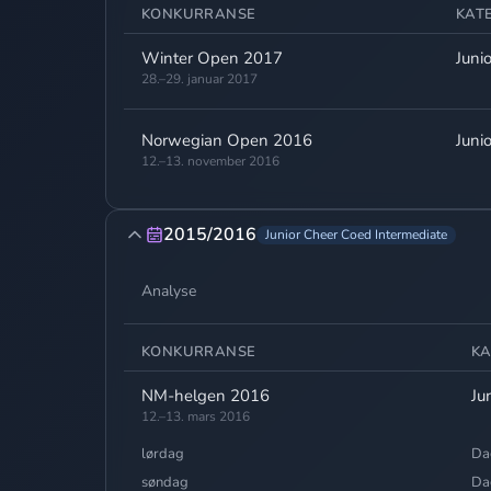
KONKURRANSE
KAT
Winter Open 2017
Juni
28.–29. januar 2017
Norwegian Open 2016
Juni
12.–13. november 2016
2015/2016
Junior Cheer Coed Intermediate
Analyse
KONKURRANSE
KA
NM-helgen 2016
Ju
12.–13. mars 2016
lørdag
Da
søndag
Da