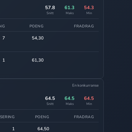
57.8
61.3
54.3
Snitt
Maks
Min
ING
POENG
FRADRAG
7
54,30
1
61,30
En konkurranse
64.5
64.5
64.5
Snitt
Maks
Min
SERING
POENG
FRADRAG
1
64,50