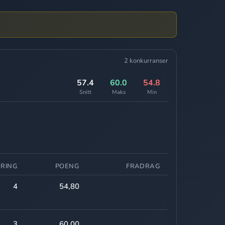
2 konkurranser
57.4
60.0
54.8
Snitt
Maks
Min
ERING
POENG
FRADRAG
4
54,80
3
60,00