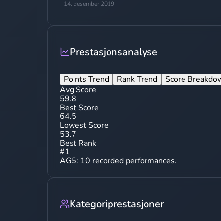
14. desember 2019
Prestasjonsanalyse
Points Trend
Rank Trend
Score Breakdo
Avg Score
59.8
Best Score
64.5
Lowest Score
53.7
Best Rank
#
1
AG5
:
10
recorded performances.
Kategoriprestasjoner