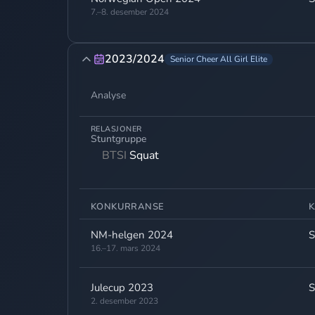
7.–8. desember 2024
2023/2024
Senior Cheer All Girl Elite
Analyse
RELASJONER
Stuntgruppe
BTSI
Squat
KONKURRANSE
K
NM-helgen 2024
S
16.–17. mars 2024
Julecup 2023
S
2. desember 2023