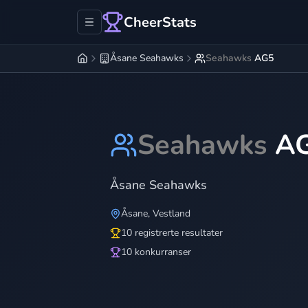
CheerStats
Åsane Seahawks
Seahawks
AG5
Seahawks
A
Åsane Seahawks
Åsane
,
Vestland
10 registrerte resultater
10 konkurranser