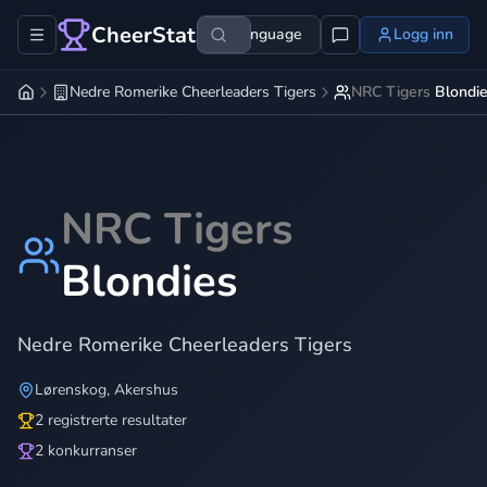
CheerStats
Language
Logg inn
Nedre Romerike Cheerleaders Tigers
NRC Tigers
Blondi
NRC Tigers
Blondies
Nedre Romerike Cheerleaders Tigers
Lørenskog
,
Akershus
2 registrerte resultater
2 konkurranser