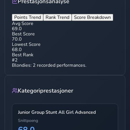
Prestasjonsanalyse
Points Trend
Rank Trend
Score Breakdown
Avg Score
69.0
Best Score
70.0
Lowest Score
68.0
Best Rank
#
2
Blondies
:
2
recorded performances.
Kategoriprestasjoner
Junior Group Stunt All Girl Advanced
Snittpoeng
68.0