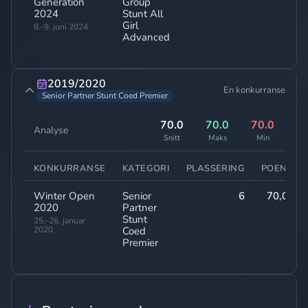
Generation
Group
2024
Stunt All
Girl
8.–9. juni 2024
Advanced
2019/2020
En konkurranse
Senior Partner Stunt Coed Premier
70.0
70.0
70.0
Analyse
Snitt
Maks
Min
KONKURRANSE
KATEGORI
PLASSERING
POENG
Winter Open
Senior
6
70,00
2020
Partner
Stunt
25.–26. januar
2020
Coed
Premier