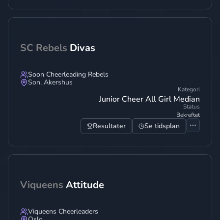
SC Rebels
Divas
Soon Cheerleading Rebels
Son
,
Akershus
Kategori
Junior Cheer All Girl Median
Status
Bekreftet
Resultater
Se tidsplan
Viqueens
Attitude
Viqueens Cheerleaders
Oslo