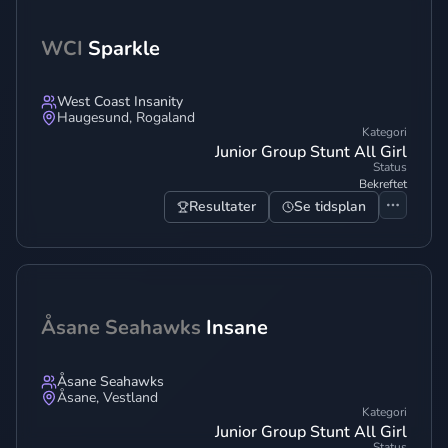
WCI
Sparkle
West Coast Insanity
Haugesund
,
Rogaland
Kategori
Junior Group Stunt All Girl
Status
Bekreftet
Resultater
Se tidsplan
Åsane Seahawks
Insane
Åsane Seahawks
Åsane
,
Vestland
Kategori
Junior Group Stunt All Girl
Status