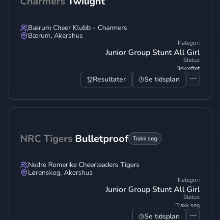
Charmers
Twilight
Bærum Cheer Klubb - Charmers
Bærum
,
Akershus
Kategori
Junior Group Stunt All Girl
Status
Bekreftet
Resultater
Se tidsplan
NRC Tigers
Bulletproof
Trakk seg
Nedre Romerike Cheerleaders Tigers
Lørenskog
,
Akershus
Kategori
Junior Group Stunt All Girl
Status
Trakk seg
Se tidsplan