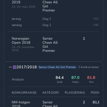
2019
Cheer All
Girl
23.–24. mars 2019
Premier
lørdag
Dag 1
142,00
søndag
Dag 2
146,70
Norwegian
Senior
1
-
Open 2018
Cheer All
Girl
24.–25. november
2018
Premier
2017/2018
2 konkurranser
Senior Cheer All Girl Premier
84.4
87.0
81.8
Analyse
Snitt
Maks
Min
KONKURRANSE
KATEGORI
PLASSERING
POENG
NM-helgen
Senior
2
81,80
2018
Cheer All