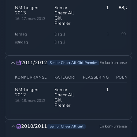
NM-helgen
Senior
1
88,20
2013
Cheer All
Girl
16.–17. mars 2013
Premier
lørdag
Dag 1
1
90,50
søndag
Dag 2
-
2011/2012
En konkurranse
Senior Cheer All Girl Premier
KONKURRANSE
KATEGORI
PLASSERING
POENG
NM-helgen
Senior
1
-
2012
Cheer All
Girl
16.–18. mars 2012
Premier
2010/2011
En konkurranse
Senior Cheer All Girl