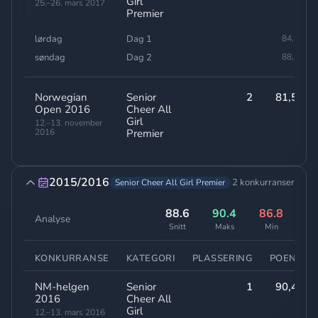
Girl
25.–26. mars 2017
Premier
lørdag
Dag 1
84,80
søndag
Dag 2
88,80
Norwegian
Senior
2
81,50
Open 2016
Cheer All
Girl
12.–13. november
2016
Premier
2015/2016
2 konkurranser
Senior Cheer All Girl Premier
88.6
90.4
86.8
Analyse
Snitt
Maks
Min
KONKURRANSE
KATEGORI
PLASSERING
POENG
NM-helgen
Senior
1
90,40
2016
Cheer All
Girl
12.–13. mars 2016