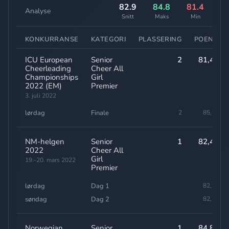
82.9
84.8
81.4
Analyse
Snitt
Maks
Min
KONKURRANSE
KATEGORI
PLASSERING
POENG
ICU European
Senior
2
81,40
Cheerleading
Cheer All
Championships
Girl
2022 (EM)
Premier
3. juli 2022
lørdag
Finale
2
85,40
NM-helgen
Senior
1
82,40
2022
Cheer All
Girl
19.–20. mars 2022
Premier
lørdag
Dag 1
82,20
søndag
Dag 2
82,50
Norwegian
Senior
1
84,80