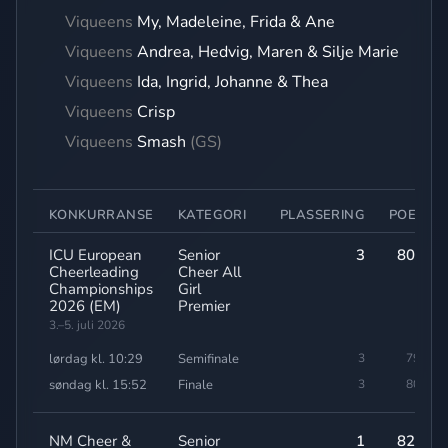
Viqueens
My, Madeleine, Frida & Ane
Viqueens
Andrea, Hedvig, Maren & Silje Marie
Viqueens
Ida, Ingrid, Johanne & Thea
Viqueens
Crisp
Viqueens
Smash
(GS)
KONKURRANSE
KATEGORI
PLASSERING
POENG
ICU European
Senior
3
80,50
Cheerleading
Cheer All
Championships
Girl
2026 (EM)
Premier
3.–5. juli 2026
lørdag kl. 10:29
Semifinale
3
79,20
søndag kl. 15:52
Finale
3
80,50
NM Cheer &
Senior
1
82,60