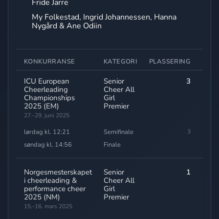
Fride Jarre
My Folkestad, Ingrid Johannessen, Hanna
Nygård & Ane Odiin
KONKURRANSE
KATEGORI
PLASSERING
POE
ICU European
Senior
3
78,
Cheerleading
Cheer All
Championships
Girl
2025 (EM)
Premier
27.–29. juni 2025
lørdag kl. 12:21
Semifinale
3
78
søndag kl. 14:56
Finale
Norgesmesterskapet
Senior
1
82,
i cheerleading &
Cheer All
performance cheer
Girl
2025 (NM)
Premier
15.–16. mars 2025