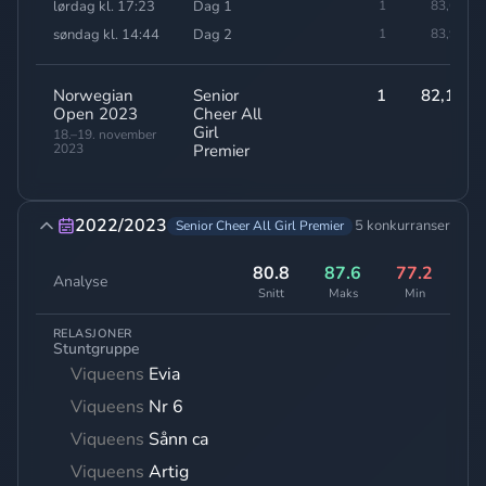
lørdag kl. 17:23
Dag 1
1
83,60
søndag kl. 14:44
Dag 2
1
83,90
Norwegian
Senior
1
82,10
Open 2023
Cheer All
Girl
18.–19. november
2023
Premier
2022/2023
5 konkurranser
Senior Cheer All Girl Premier
80.8
87.6
77.2
Analyse
Snitt
Maks
Min
RELASJONER
Stuntgruppe
Viqueens
Evia
Viqueens
Nr 6
Viqueens
Sånn ca
Viqueens
Artig