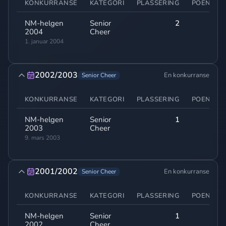
KONKURRANSE
KATEGORI
PLASSERING
POENG
NM-helgen
Senior
2
-
2004
Cheer
1. januar 2004
2002/2003
En konkurranse
Senior Cheer
KONKURRANSE
KATEGORI
PLASSERING
POENG
NM-helgen
Senior
1
-
2003
Cheer
9. mars 2003
2001/2002
En konkurranse
Senior Cheer
KONKURRANSE
KATEGORI
PLASSERING
POENG
NM-helgen
Senior
1
-
2002
Cheer