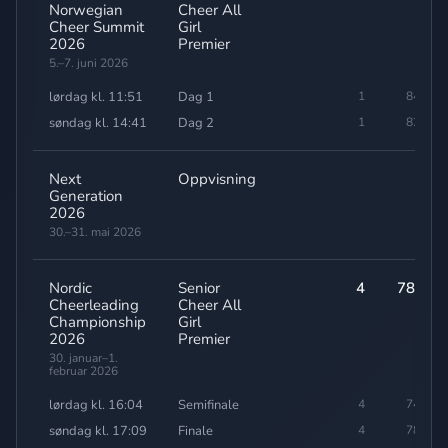
Norwegian
Cheer All
Cheer Summit
Girl
2026
Premier
5.–7. juni 2026
lørdag kl. 11:51
Dag 1
1
84,10
søndag kl. 14:41
Dag 2
1
82,10
Next
Oppvisning
-
Generation
2026
30.–31. mai 2026
Nordic
Senior
4
78,79
Cheerleading
Cheer All
Championship
Girl
2026
Premier
30. januar–1.
februar 2026
lørdag kl. 16:04
Semifinale
4
74,50
søndag kl. 17:09
Finale
4
78,79