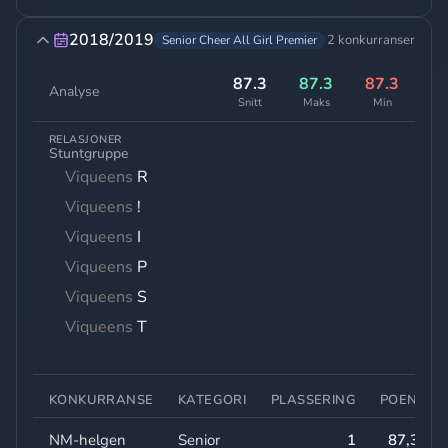
2018/2019
2 konkurranser
Senior Cheer All Girl Premier
87.3
87.3
87.3
Analyse
Snitt
Maks
Min
RELASJONER
Stuntgruppe
Viqueens
R
Viqueens
!
Viqueens
I
Viqueens
P
Viqueens
S
Viqueens
T
KONKURRANSE
KATEGORI
PLASSERING
POENG
NM-helgen
Senior
1
87,30