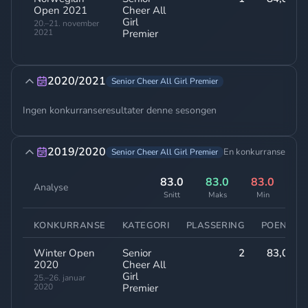
Open 2021
Cheer All
Girl
20.–21. november
2021
Premier
2020/2021
Senior Cheer All Girl Premier
Ingen konkurranseresultater denne sesongen
2019/2020
En konkurranse
Senior Cheer All Girl Premier
83.0
83.0
83.0
Analyse
Snitt
Maks
Min
KONKURRANSE
KATEGORI
PLASSERING
POENG
Winter Open
Senior
2
83,00
2020
Cheer All
Girl
25.–26. januar
2020
Premier