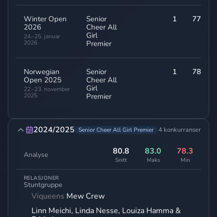
Winter Open
Senior
1
77,80
2026
Cheer All
Girl
24.–25. januar
2026
Premier
Norwegian
Senior
1
78,80
Open 2025
Cheer All
Girl
22.–23. november
2025
Premier
2024/2025
4 konkurranser
Senior Cheer All Girl Premier
80.8
83.0
78.3
Analyse
Snitt
Maks
Min
RELASJONER
Stuntgruppe
Viqueens
Mew Crew
Linn Meichi, Linda Nesse, Louiza Hamma &