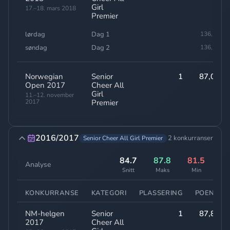
Girl
17.–18. mars 2018
Premier
lørdag
Dag 1
136,50
søndag
Dag 2
136,20
Norwegian
Senior
1
87,00
Open 2017
Cheer All
Girl
11.–12. november
2017
Premier
2016/2017
2 konkurranser
Senior Cheer All Girl Premier
84.7
87.8
81.5
Analyse
Snitt
Maks
Min
KONKURRANSE
KATEGORI
PLASSERING
POENG
NM-helgen
Senior
1
87,80
2017
Cheer All