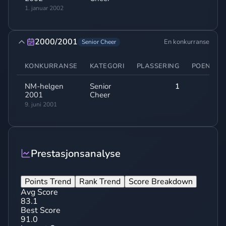
1. januar 2002
2000/2001
En konkurranse
Senior Cheer
KONKURRANSE
KATEGORI
PLASSERING
POENG
NM-helgen
Senior
1
-
2001
Cheer
9. juni 2001
Prestasjonsanalyse
Points Trend
Rank Trend
Score Breakdown
Avg Score
83.1
Best Score
91.0