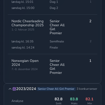
lørdag kl. 15:01
Dag 1
1
81
søndag kl. 15:00
Dag 2
83
Nordic Cheerleading
Senior
2
82,
Championship 2025
Cheer All
Girl
1.–2. februar 2025
Premier
lørdag kl. 16:35
Semifinale
2
80
søndag kl. 14:24
Finale
Norwegian Open
Senior
1
79,
2024
Cheer All
Girl
7.–8. desember 2024
Premier
2023/2024
3 konkurranser
Senior Cheer All Girl Premier
82.8
83.8
82.1
Analyse
Snitt
Maks
Min