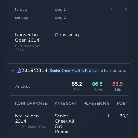
lørdag
Dag 1
1
86,70
søndag
Dag 2
-
Norwegian
Oppvisning
-
Open 2014
8.–9. november
2014
2013/2014
2 konkurranser
Senior Cheer All Girl Premier
85.2
86.5
83.9
Analyse
Snitt
Maks
Min
KONKURRANSE
KATEGORI
PLASSERING
POENG
NM-helgen
Senior
1
83,90
2014
Cheer All
Girl
22.–23. mars 2014
Premier