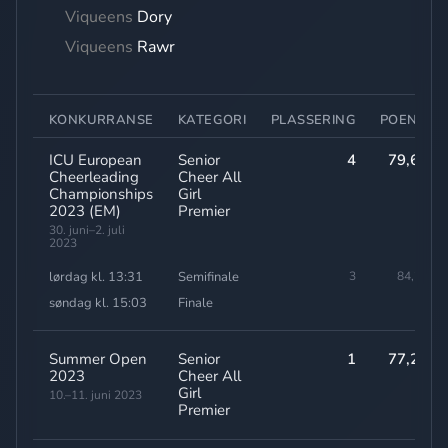
Viqueens
Dory
Viqueens
Rawr
KONKURRANSE
KATEGORI
PLASSERING
POENG
ICU European
Senior
4
79,60
Cheerleading
Cheer All
Championships
Girl
2023 (EM)
Premier
30. juni–2. juli
2023
lørdag kl. 13:31
Semifinale
3
84,20
søndag kl. 15:03
Finale
-
Summer Open
Senior
1
77,20
2023
Cheer All
Girl
10.–11. juni 2023
Premier