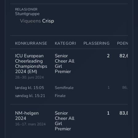
RELASJONER
Stuntgruppe
Viqueens
Crisp
KONKURRANSE
KATEGORI
PLASSERING
POENG
ICU European
Senior
2
82,60
Cheerleading
Cheer All
Championships
Girl
2024 (EM)
Premier
28.–30. juni 2024
lørdag kl. 15:05
Semifinale
1
86,40
søndag kl. 15:21
Finale
-
NM-helgen
Senior
1
83,83
2024
Cheer All
Girl
16.–17. mars 2024
Premier