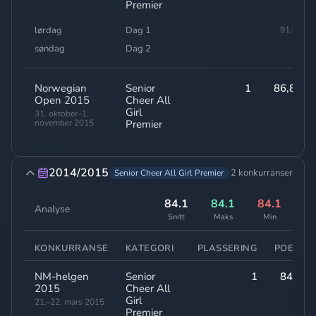
Premier
lørdag
Dag 1
91,00
søndag
Dag 2
-
Norwegian
Senior
1
86,80
Open 2015
Cheer All
Girl
31. oktober–1.
november 2015
Premier
2014/2015
2 konkurranser
Senior Cheer All Girl Premier
84.1
84.1
84.1
Analyse
Snitt
Maks
Min
KONKURRANSE
KATEGORI
PLASSERING
POENG
NM-helgen
Senior
1
84,10
2015
Cheer All
Girl
21.–22. mars 2015
Premier