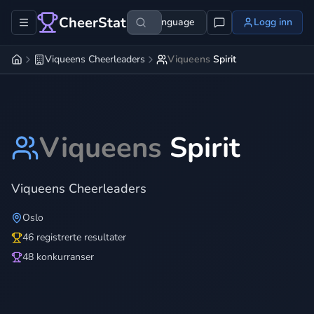
CheerStats
Language
Logg inn
Viqueens Cheerleaders
Viqueens
Spirit
Viqueens
Spirit
Viqueens Cheerleaders
Oslo
46 registrerte resultater
48 konkurranser