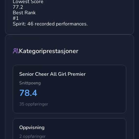
Lowest Score
77.2
Best Rank
#
1
Spirit
:
46
recorded performances.
Kategoriprestasjoner
Senior Cheer All Girl Premier
Snittpoeng
78.4
35 oppføringer
Oppvisning
2 oppføringer