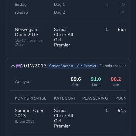
lørdag
Dag 1
1
86,50
søndag
Dag 2
81,30
Norwegian
Senior
1
86,50
Open 2013
Cheer All
Girl
16.–17. november
2013
Premier
2012/2013
2 konkurranser
Senior Cheer All Girl Premier
89.6
91.0
88.2
Analyse
Snitt
Maks
Min
KONKURRANSE
KATEGORI
PLASSERING
POENG
Summer Open
Senior
1
91,00
2013
Cheer All
Girl
8. juni 2013
Premier