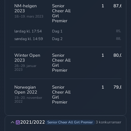
NM-helgen
Senior
1
87,60
2023
Cheer All
Girl
18.–19. mars 2023
Premier
lørdag kl. 17:54
Dag 1
85,30
søndag kl. 14:59
Dag 2
88,30
Winter Open
Senior
1
80,00
2023
Cheer All
Girl
28.–29. januar
2023
Premier
Norwegian
Senior
1
79,80
Open 2022
Cheer All
Girl
19.–20. november
2022
Premier
2021/2022
3 konkurranser
Senior Cheer All Girl Premier