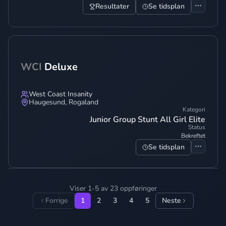
Resultater
Se tidsplan
WCI
Deluxe
West Coast Insanity
Haugesund
,
Rogaland
Kategori
Junior Group Stunt All Girl Elite
Status
Bekreftet
Se tidsplan
Viser 1-5 av 23 oppføringer
Forrige
1
2
3
4
5
Neste