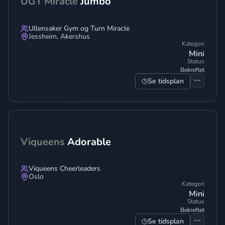
UGT Miracle
Jumbo
Ullensaker Gym og Turn Miracle
Jessheim
,
Akershus
Kategori
Mini
Status
Bekreftet
Se tidsplan
Viqueens
Adorable
Viqueens Cheerleaders
Oslo
Kategori
Mini
Status
Bekreftet
Se tidsplan