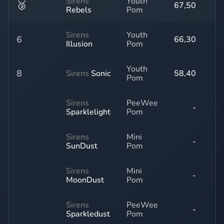
Sirens
Youth
🥉
67,50
Rebels
Pom
Sirens
Youth
6
66,30
Illusion
Pom
Youth
8
Sirens
Sonic
58,40
Pom
Sirens
PeeWee
-
Sparklelight
Pom
Sirens
Mini
-
SunDust
Pom
Sirens
Mini
-
MoonDust
Pom
Sirens
PeeWee
-
Sparkledust
Pom