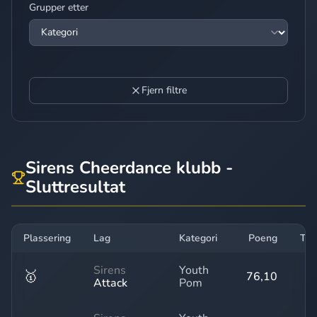
Grupper etter
Fjern filtre
Sirens Cheerdance klubb -
Sluttresultat
Plassering
Lag
Kategori
Poeng
Tre
Sirens
Youth
🥇
76,10
Attack
Pom