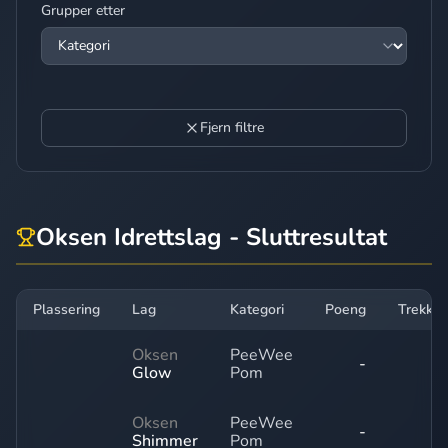
Grupper etter
Fjern filtre
Oksen Idrettslag - Sluttresultat
Plassering
Lag
Kategori
Poeng
Trekk
Oksen
PeeWee
-
Glow
Pom
Oksen
PeeWee
-
Shimmer
Pom