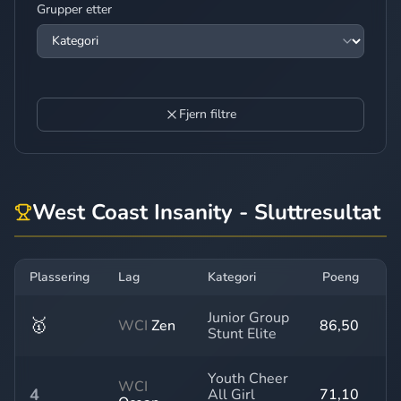
Grupper etter
Fjern filtre
West Coast Insanity - Sluttresultat
Plassering
Lag
Kategori
Poeng
Tr
Junior Group
🥇
WCI
Zen
86,50
Stunt Elite
Youth Cheer
WCI
4
All Girl
71,10