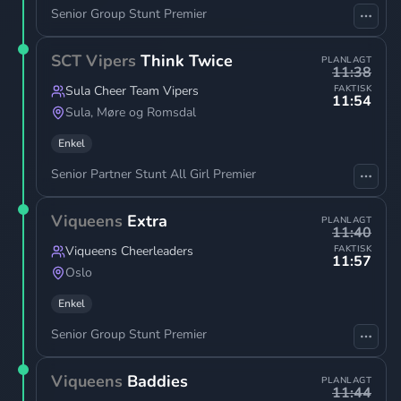
Senior Group Stunt Premier
SCT Vipers
Think Twice
PLANLAGT
11:38
Sula Cheer Team Vipers
FAKTISK
11:54
Sula
,
Møre og Romsdal
Enkel
Senior Partner Stunt All Girl Premier
Viqueens
Extra
PLANLAGT
11:40
Viqueens Cheerleaders
FAKTISK
11:57
Oslo
Enkel
Senior Group Stunt Premier
Viqueens
Baddies
PLANLAGT
11:44