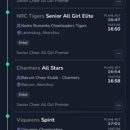
Senior Cheer All Girl Premier
NRC Tigers
Senior All Girl Elite
PLANLAGT
16:47
Nedre Romerike Cheerleaders Tigers
FAKTISK
16:50
Lørenskog
,
Akershus
Enkel
Senior Cheer All Girl Premier
Charmers
All Stars
PLANLAGT
16:54
Bærum Cheer Klubb - Charmers
FAKTISK
16:58
Bærum
,
Akershus
Enkel
Senior Cheer All Girl Premier
Viqueens
Spirit
PLANLAGT
17:01
Viqueens Cheerleaders
FAKTISK