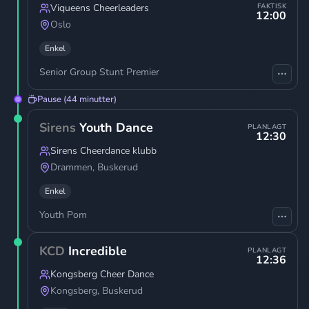
Viqueens Cheerleaders
FAKTISK
12:00
Oslo
Enkel
Senior Group Stunt Premier
Pause (44 minutter)
Sirens
Youth Dance
PLANLAGT
12:30
Sirens Cheerdance klubb
Drammen
,
Buskerud
Enkel
Youth Pom
KCD
Incredible
PLANLAGT
12:36
Kongsberg Cheer Dance
Kongsberg
,
Buskerud