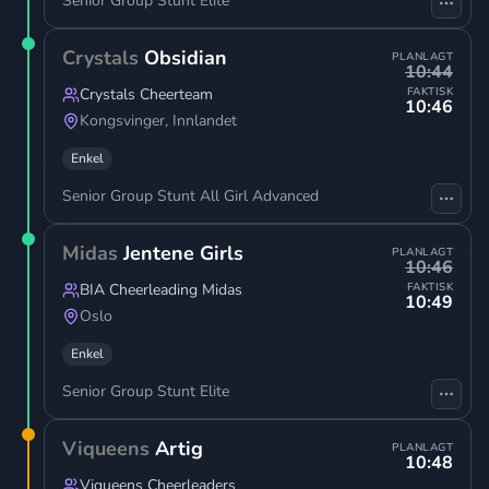
Senior Group Stunt Elite
Crystals
Obsidian
PLANLAGT
10:44
Crystals Cheerteam
FAKTISK
10:46
Kongsvinger
,
Innlandet
Enkel
Senior Group Stunt All Girl Advanced
Midas
Jentene Girls
PLANLAGT
10:46
BIA Cheerleading Midas
FAKTISK
10:49
Oslo
Enkel
Senior Group Stunt Elite
Viqueens
Artig
PLANLAGT
10:48
Viqueens Cheerleaders