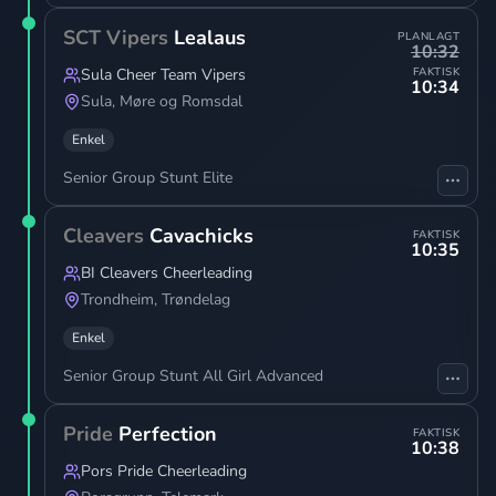
SCT Vipers
Lealaus
PLANLAGT
10:32
Sula Cheer Team Vipers
FAKTISK
10:34
Sula
,
Møre og Romsdal
Enkel
Senior Group Stunt Elite
Cleavers
Cavachicks
FAKTISK
10:35
BI Cleavers Cheerleading
Trondheim
,
Trøndelag
Enkel
Senior Group Stunt All Girl Advanced
Pride
Perfection
FAKTISK
10:38
Pors Pride Cheerleading