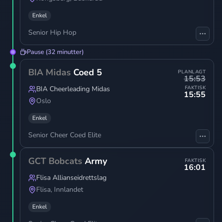
Enkel
Senior Hip Hop
Pause (32 minutter)
BIA Midas
Coed 5
PLANLAGT
15:53
BIA Cheerleading Midas
FAKTISK
15:55
Oslo
Enkel
Senior Cheer Coed Elite
GCT Bobcats
Army
FAKTISK
16:01
Flisa Allianseidrettslag
Flisa
,
Innlandet
Enkel