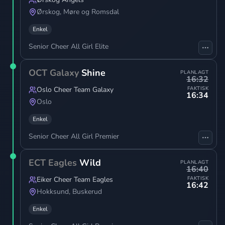
Ørskog
,
Møre og Romsdal
Enkel
Senior Cheer All Girl Elite
OCT Galaxy
Shine
PLANLAGT
16:32
Oslo Cheer Team Galaxy
FAKTISK
16:34
Oslo
Enkel
Senior Cheer All Girl Premier
ECT Eagles
Wild
PLANLAGT
16:40
Eiker Cheer Team Eagles
FAKTISK
16:42
Hokksund
,
Buskerud
Enkel