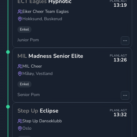
ECT Eagles
Hypnotic
PLANLAGT
13:19
Eiker Cheer Team Eagles
Hokksund
,
Buskerud
Enkel
Junior Pom
MIL
Madness Senior Elite
PLANLAGT
13:26
MIL Cheer
Måløy
,
Vestland
Enkel
Senior Pom
Step Up
Eclipse
PLANLAGT
13:32
Step Up Danseklubb
Oslo