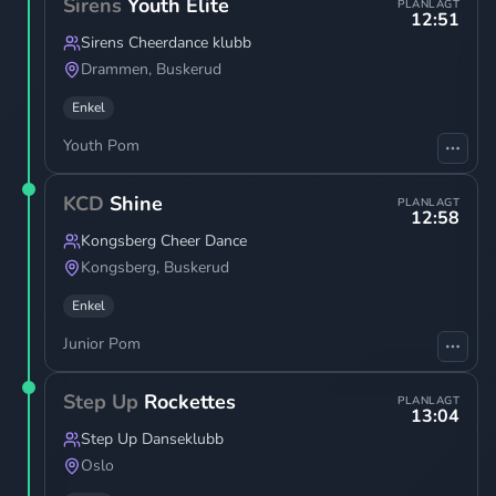
Sirens
Youth Elite
PLANLAGT
12:51
Sirens Cheerdance klubb
Drammen
,
Buskerud
Enkel
Youth Pom
KCD
Shine
PLANLAGT
12:58
Kongsberg Cheer Dance
Kongsberg
,
Buskerud
Enkel
Junior Pom
Step Up
Rockettes
PLANLAGT
13:04
Step Up Danseklubb
Oslo