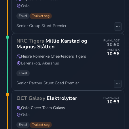
Oslo
Enkel
Trukket seg
Senior Group Stunt Premier
NRC Tigers
Millie Karstad og
PLANLAGT
10:50
Magnus Slåtten
FAKTISK
10:56
Nedre Romerike Cheerleaders Tigers
Lørenskog
,
Akershus
Enkel
Senior Partner Stunt Coed Premier
OCT Galaxy
Elektrolytter
PLANLAGT
10:53
Oslo Cheer Team Galaxy
Oslo
Enkel
Trukket seg